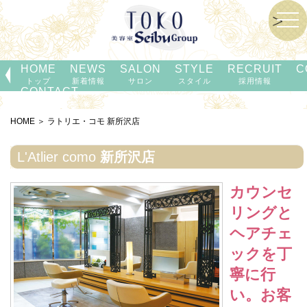
tog
nav
HOME
NEWS
SALON
STYLE
RECRUIT
C
トップ
新着情報
サロン
スタイル
採用情報
CONTACT
お問い合わせ
HOME ＞ ラトリエ・コモ 新所沢店
L'Atlier como
新所沢店
カウンセ
リングと
ヘアチェ
ックを丁
寧に行
い。お客